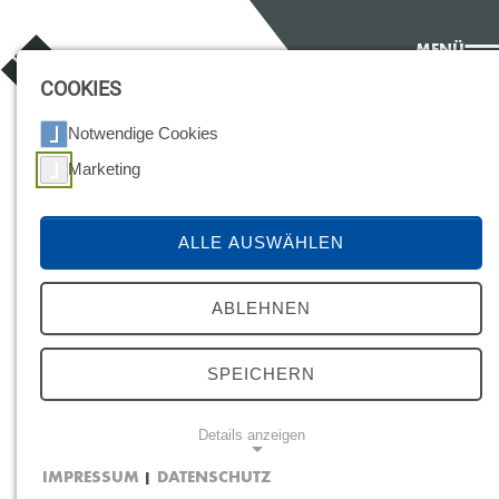
MENÜ
COOKIES
Notwendige Cookies
Marketing
ALLE AUSWÄHLEN
ABLEHNEN
SPEICHERN
Details anzeigen
WEI­TE­RE PRES­SE­
IMPRESSUM
DATENSCHUTZ
|
NOTWENDIGE COOKIES