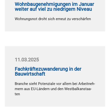
Wohnbaugenehmigungen im Januar
weiter auf viel zu niedrigem Niveau
Woh­nungs­not droht sich er­neut zu ver­schär­fen
11.03.2025
Fachkräftezuwanderung in der
Bauwirtschaft
Bran­che sieht Po­ten­zia­le vor al­lem bei Ar­beit­neh­
mern aus EU-Län­dern und den West­bal­kan­staa­
ten