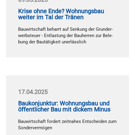
Krise ohne Ende? Wohnungsbau
weiter im Tal der Tränen
Bau­wirt­schaft be­harrt auf Sen­kung der Grund­er­
werb­steu­er - Ent­las­tung der Bau­her­ren zur Be­le­
bung der Bau­tä­tig­keit un­er­läss­lich
17.04.2025
Baukonjunktur: Wohnungsbau und
öffentlicher Bau mit dickem Minus
Bau­wirt­schaft for­dert zeit­na­hes Ent­schei­den zum
Son­der­ver­mö­gen