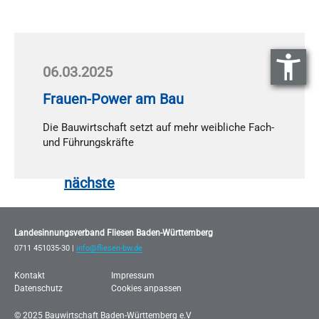
06.03.2025
Frauen-Power am Bau
Die Bau­wirt­schaft setzt auf mehr weib­li­che Fach-
und Füh­rungs­kräf­te
nächste
Landesinnungsverband Fliesen Baden-Württemberg
0711 451035-30 |
info@fliesen-bw.de
Kontakt
Impressum
Datenschutz
Cookies anpassen
©
2025
Bau­wirt­schaft Ba­den-Würt­tem­berg e.V