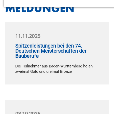
MEL­DUN­GEN
MARKETING
Youtube
11.11.2025
Anbieter:
Google LLC
Spitzenleistungen bei den 74.
Deutschen Meisterschaften der
Bauberufe
Die Teil­neh­mer aus Ba­den-Würt­tem­berg ho­len
zwei­mal Gold und drei­mal Bron­ze
08.10.2025