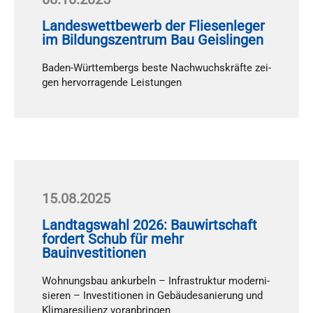
Landeswettbewerb der Fliesenleger
im Bildungszentrum Bau Geislingen
Ba­den-Würt­tem­bergs bes­te Nach­wuchs­kräf­te zei­
gen her­vor­ra­gen­de Leis­tun­gen
15.08.2025
Landtagswahl 2026: Bauwirtschaft
fordert Schub für mehr
Bauinvestitionen
Woh­nungs­bau an­kur­beln – In­fra­struk­tur mo­der­ni­
sie­ren – In­ves­ti­tio­nen in Ge­bäu­de­sa­nie­rung und
Kli­ma­resi­li­enz vor­an­brin­gen